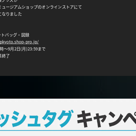
ミュージアムショップのオンラインストアにて
になりました
トートバッグ・図録
pkyoto.shop-pro.jp/
時〜9月2日(月)23:59まで
第終了
した
を更新しました
を更新しました
ンペーン開催！
MUCA展」をつけて X もしくは Instagram に投稿しよう！
覧ください