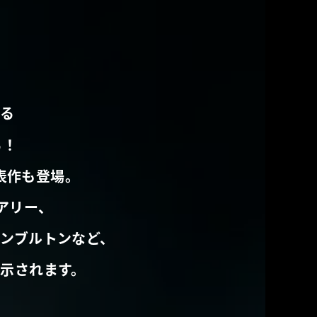
！
る
る！
表作も登場。
アリー、
ンブルトンなど、
示されます。