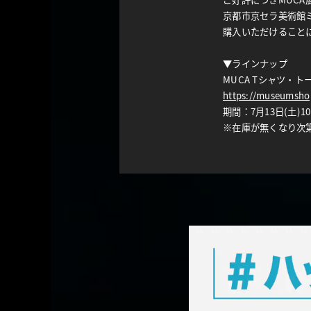
京都市京セラ美術館
購入いただけること
▼ラインナップ
MUCA Tシャツ・
https://museumsho
期間：7月13日(土)10
※在庫が無くなり次
2024.6.10
会期は全て終了しま
2024.5.5
東京会場 グッズ情報
2024.4.30
東京会場 グッズ情報
2024.4.19
#ハッシュタグ キャ
MUCA 展の感想を「#
詳しくは
こちら
をご