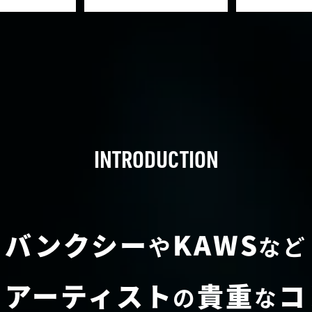
INTRODUCTION
バンクシー
KAWS
や
など
・アーティスト
貴重
コ
の
な